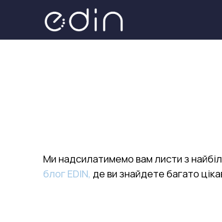
Ми надсилатимемо вам листи з найбі
блог EDIN,
де ви знайдете багато ціка